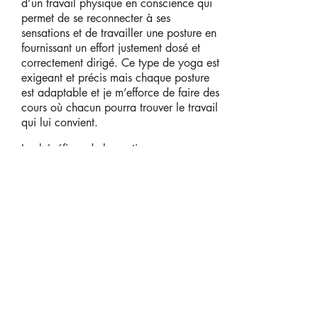
d’un travail physique en conscience qui
permet de se reconnecter à ses
sensations et de travailler une posture en
fournissant un effort justement dosé et
correctement dirigé. Ce type de yoga est
exigeant et précis mais chaque posture
est adaptable et je m’efforce de faire des
cours où chacun pourra trouver le travail
qui lui convient.
Les bénéfices de la pratique
La pratique du hatha yoga permet de
trouver une meilleure posture de vie. Le
travail des postures permet d’acquérir
une plus grande souplesse, un
redressement et une plus grande
flexibilité de la colonne vertébrale. Le
travail en conscience permet
d’apprendre à mieux respirer et à doser
plus justement nos actions. Requérant
engagement et lâcher-prise, le cours de
yoga apporte un grand bien-être