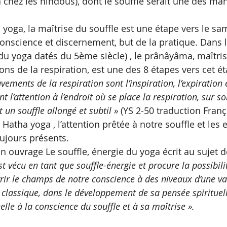
a chez les hindous), dont le souffle serait une des man
 yoga, la maîtrise du souffle est une étape vers le sam
conscience et discernement, but de la pratique. Dans l
du yoga datés du 5ème siècle) , le prânâyâma, maîtrise
ons de la respiration, est une des 8 étapes vers cet éta
vements de la respiration sont l’inspiration, l’expiration e
t l’attention à l’endroit où se place la respiration, sur s
 un souffle allongé et subtil »
 (YS 2-50 traduction Franç
Hatha yoga , l’attention prêtée à notre souffle et les 
ujours présents. 
n ouvrage Le souffle, énergie du yoga écrit au sujet de 
st vécu en tant que souffle-énergie et procure la possibilit
uvrir le champs de notre conscience à des niveaux d’une va
 classique, dans le développement de sa pensée spirituel
lle à la conscience du souffle et à sa maîtrise ».