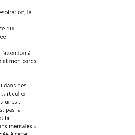
spiration, la 
ce qui 
lée 
’attention à 
ie et mon corps 
u dans des 
articulier 
s-unes : 
st pas la 
t la 
ions mentales » 
pée à cette 