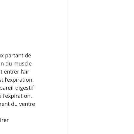
ux partant de 
ion du muscle 
 entrer l’air 
 l’expiration. 
reil digestif 
l’expiration. 
ment du ventre 
irer 