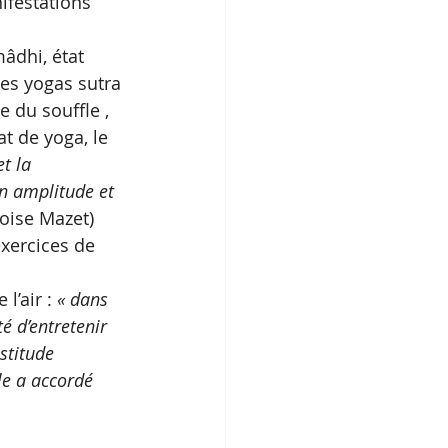
ifestations 
âdhi, état 
es yogas sutra 
 du souffle , 
t de yoga, le 
t la 
on amplitude et 
oise Mazet) 
exercices de 
l’air : 
« dans 
é d’entretenir 
stitude 
le a accordé 