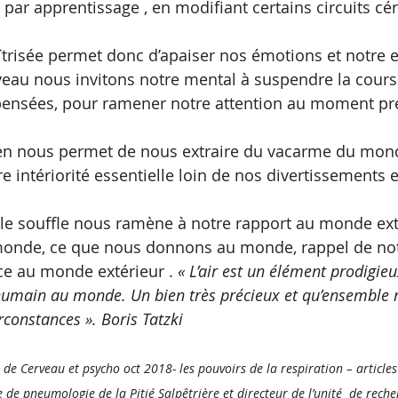
 par apprentissage , en modifiant certains circuits cé
trisée permet donc d’apaiser nos émotions et notre es
eau nous invitons notre mental à suspendre la course
pensées, pour ramener notre attention au moment pré
e en nous permet de nous extraire du vacarme du mond
e intériorité essentielle loin de nos divertissements ex
ur le souffle nous ramène à notre rapport au monde ext
onde, ce que nous donnons au monde, rappel de notr
e au monde extérieur . 
« L’air est un élément prodigieu
humain au monde. Un bien très précieux et qu’ensemble 
rconstances ». Boris Tatzki
s de Cerveau et psycho oct 2018- les pouvoirs de la respiration – articl
e de pneumologie de la Pitié Salpêtrière et directeur de l’unité  de reche