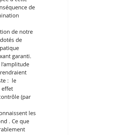
conséquence de 
mination 
vation de notre 
dotés de 
patique  
xant garanti.
 l’amplitude 
rendraient 
e :  le 
effet 
ontrôle (par 
connaissent les 
ond . Ce que 
urablement 