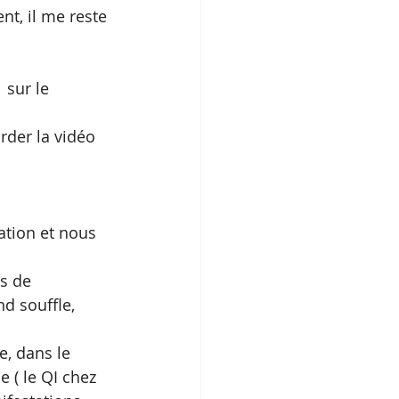
t, il me reste 
 sur le 
rder la vidéo 
ation et nous 
s de 
d souffle, 
e, dans le 
e ( le QI chez 