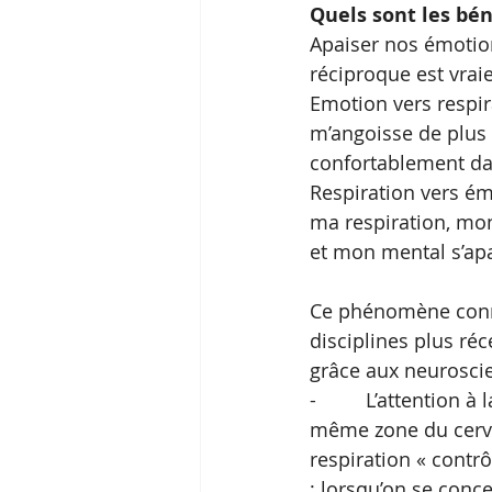
Quels sont les bén
Apaiser nos émotion
réciproque est vraie
Emotion vers respira
m’angoisse de plus be
confortablement dans
Respiration vers ém
ma respiration, mon
et mon mental s’apa
Ce phénomène connu
disciplines plus ré
grâce aux neuroscie
-         L’attention
même zone du cervea
respiration « contrô
; lorsqu’on se conce