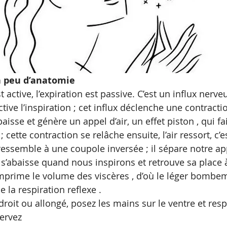
Un peu d’anatomie
t active, l’expiration est passive. C’est un influx nerve
tive l’inspiration ; cet influx déclenche une contract
sse et génère un appel d’air, un effet piston , qui fait
ette contraction se relâche ensuite, l’air ressort, c’est
ssemble à une coupole inversée ; il sépare notre appa
s’abaisse quand nous inspirons et retrouve sa place à 
omprime le volume des viscères , d’où le léger bombe
de la respiration reflexe . 
droit ou allongé, posez les mains sur le ventre et resp
ervez