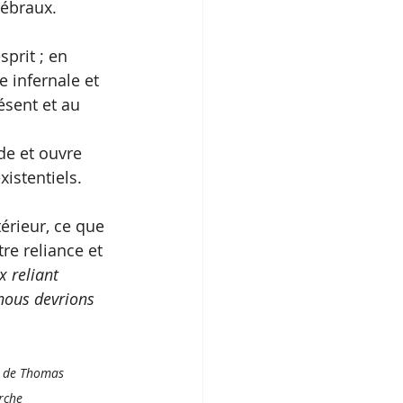
rébraux.
prit ; en 
 infernale et 
sent et au 
e et ouvre 
istentiels. 
érieur, ce que 
e reliance et 
x reliant 
nous devrions 
es de Thomas 
rche 