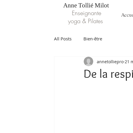
Anne Tollié Milot
Enseignante
Accue
yoga & Pilates
All Posts
Bien-être
annetolliepro
21 
De la resp