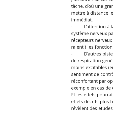
tâche, d’où une gra
mettre à distance le
immédiat. 
-         L’attention 
système nerveux pa
récepteurs nerveux
ralentit les fonctio
-         D’autres p
de respiration géné
moins excitables (en 
sentiment de contrô
réconfortant par op
exemple en cas de c
Et les effets pourra
effets décrits plus
révèlent des études 