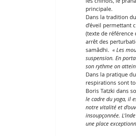
les chinois, le pran
principale. 
Dans la tradition du
d’éveil permettant 
(texte de référence 
arrêt des perturbati
samâdhi. 
 « Les mou
suspension. En portan
son rythme on atteint
Dans la pratique du 
respirations sont to
Boris Tatzki dans so
le cadre du yoga, il e
notre vitalité et d’o
insoupçonnée. L’inde
une place exceptionne