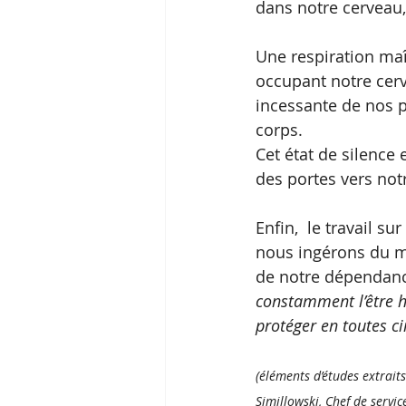
dans notre cerveau,
Une respiration maî
occupant notre cerv
incessante de nos 
corps. 
Cet état de silenc
des portes vers notr
Enfin,  le travail s
nous ingérons du m
de notre dépendanc
constamment l’être 
protéger en toutes ci
(éléments d’études extrait
Simillowski, Chef de servic