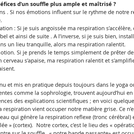
éfices d’un souffle plus ample et maîtrisé ? 
s . Si nos émotions influent sur le rythme de notre re
. 
tion : Si je suis angoissée ma respiration s’accélère, 
l et ainsi de suite . A l’inverse, si je suis bien, instal
 un lieu tranquille, alors ma respiration ralentit.
otion. Si je prends le temps simplement de prêter de l
 cerveau s’apaise, ma respiration ralentit et s’amplif
isent. 
 et mis en pratique depuis toujours dans le yoga o
centes comme la sophrologie, trouvent aujourd’hui en p
nces des explications scientifiques ; en voici quelque
 à la respiration vient occuper notre matière grise. Ce n’e
u qui génère la respiration reflexe (tronc cérébral) e
lée » (cortex).  Notre cortex, c’est le lieu des « opérat
ntre sur le souffle , « notre bande passante» est occu