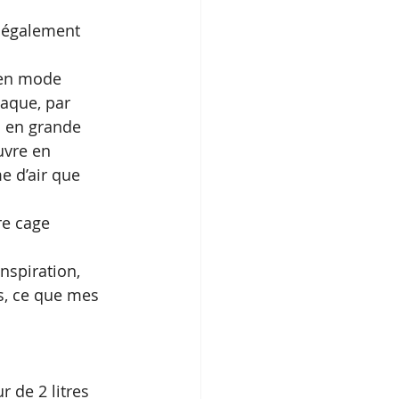
 également 
 en mode 
aque, par 
s en grande 
uvre en 
e d’air que 
re cage 
nspiration, 
s, ce que mes 
r de 2 litres 